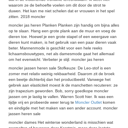
waarom ze de behoefte voelen om dit door de strot te
duwen. Het kan me niet schelen dat er vrouwen in het spel
zitten. 2018 moncler
moncler jas heren Planken Planken zijn handig om bijna alles
op te slaan. Hang een grote plank aan de muur en voeg de
dieren toe. Hoewel je een grote stapel of een weergave van
dieren kunt maken, is het gebruik van een paar dieren vaak
beter. Mannenmode is geschikt voor een hele reeks
lichaamsbouwtypes, net als damesmode gaat het allemaal
om het evenwicht. Verbeter je stijl. moncler jas heren
moncler jassen heren sale Stofkeuze: De Leo-stof is een
zomer met relativ weinig rekbaarheid. Daarom zit de broek
een beetje dichterbij dan het productbeeld. Vanwege het
gebrek aan elasticiteit moest ik de manchetten recuteren: ze
zijn trapezium geworden. Bob, sorry goedkope moncler
jassen om je lastig te vallen. Warren Scott hier. Ik was een
tijdje vrij en probeerde weer terug te
Moncler Outlet
komen
en eindigde met het maken van een ander account. moncler
jassen heren sale
moncler dames Het winterse wonderland is misschien wat