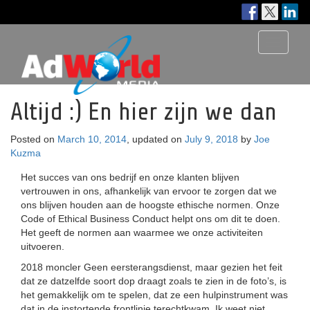
Toggle
navigati
Altijd :) En hier zijn we dan
Posted on
March 10, 2014
, updated on
July 9, 2018
by
Joe
Kuzma
Het succes van ons bedrijf en onze klanten blijven
vertrouwen in ons, afhankelijk van ervoor te zorgen dat we
ons blijven houden aan de hoogste ethische normen. Onze
Code of Ethical Business Conduct helpt ons om dit te doen.
Het geeft de normen aan waarmee we onze activiteiten
uitvoeren.
2018 moncler Geen eersterangsdienst, maar gezien het feit
dat ze datzelfde soort dop draagt ​​zoals te zien in de foto’s, is
het gemakkelijk om te spelen, dat ze een hulpinstrument was
dat in de instortende frontlinie terechtkwam. Ik weet niet