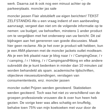
werk. Daarna zat ik ook nog een minuut achter op de
parkeerplaats. moncler jas sale
moncler jassen Flair alstublieft uw eigen berichten! TEKST
ZELFSTANDIG Als u een vraag indient of een aanbeveling
aanvraagt, vergeet dan niet om de volgende informatie op te
nemen: uw budget, uw behoeften, minstens 1 ander product
om te vergelijken met het onderwerp van uw bericht. Dit zal
bijdragen aan het genereren van goede discussies. Maak
hier geen reclame. Als je het over je product wilt hebben, kun
je een AMA plannen met de moncler jackets outlet modteam.
Als je een link plaatst naar je blog naar / r / CampingGear, / r
/ camping, / r / hiking, / r / CampingandHiking en elke andere
subreddit die je kunt bedenken in minder dan 10 minuten zal
worden behandeld als spam. academische tijdschriften,
objectieve nieuwsuitzendingen, verslagen van
consumententests, enz. moncler jassen
moncler outlet Prijzen werden genoteerd. Statistieken
werden geciteerd. Toch was het niet zo verschillend van de
groepen professionele vrouwen die ik over hun heen heb
gezien. De vorige keer was alles schattig en knuffelig,
behalve toen 75% van mijn koekoeken met vuur door de