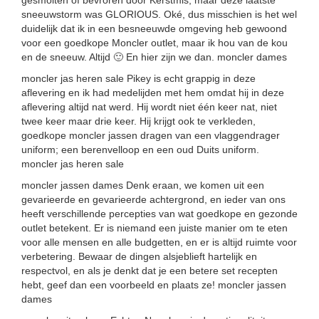
gesmolten of bevroren door Kerstmis, maar deze laatste
sneeuwstorm was GLORIOUS. Oké, dus misschien is het wel
duidelijk dat ik in een besneeuwde omgeving heb gewoond
voor een goedkope Moncler outlet, maar ik hou van de kou
en de sneeuw. Altijd 🙂 En hier zijn we dan. moncler dames
moncler jas heren sale Pikey is echt grappig in deze
aflevering en ik had medelijden met hem omdat hij in deze
aflevering altijd nat werd. Hij wordt niet één keer nat, niet
twee keer maar drie keer. Hij krijgt ook te verkleden,
goedkope moncler jassen dragen van een vlaggendrager
uniform; een berenvelloop en een oud Duits uniform.
moncler jas heren sale
moncler jassen dames Denk eraan, we komen uit een
gevarieerde en gevarieerde achtergrond, en ieder van ons
heeft verschillende percepties van wat goedkope en gezonde
outlet betekent. Er is niemand een juiste manier om te eten
voor alle mensen en alle budgetten, en er is altijd ruimte voor
verbetering. Bewaar de dingen alsjeblieft hartelijk en
respectvol, en als je denkt dat je een betere set recepten
hebt, geef dan een voorbeeld en plaats ze! moncler jassen
dames