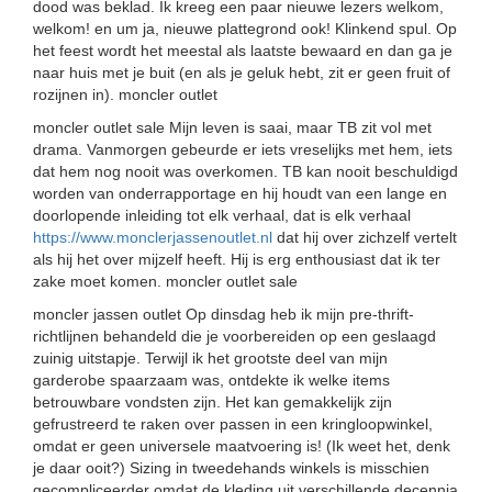
dood was beklad. Ik kreeg een paar nieuwe lezers welkom,
welkom! en um ja, nieuwe plattegrond ook! Klinkend spul. Op
het feest wordt het meestal als laatste bewaard en dan ga je
naar huis met je buit (en als je geluk hebt, zit er geen fruit of
rozijnen in). moncler outlet
moncler outlet sale Mijn leven is saai, maar TB zit vol met
drama. Vanmorgen gebeurde er iets vreselijks met hem, iets
dat hem nog nooit was overkomen. TB kan nooit beschuldigd
worden van onderrapportage en hij houdt van een lange en
doorlopende inleiding tot elk verhaal, dat is elk verhaal
https://www.monclerjassenoutlet.nl
dat hij over zichzelf vertelt
als hij het over mijzelf heeft. Hij is erg enthousiast dat ik ter
zake moet komen. moncler outlet sale
moncler jassen outlet Op dinsdag heb ik mijn pre-thrift-
richtlijnen behandeld die je voorbereiden op een geslaagd
zuinig uitstapje. Terwijl ik het grootste deel van mijn
garderobe spaarzaam was, ontdekte ik welke items
betrouwbare vondsten zijn. Het kan gemakkelijk zijn
gefrustreerd te raken over passen in een kringloopwinkel,
omdat er geen universele maatvoering is! (Ik weet het, denk
je daar ooit?) Sizing in tweedehands winkels is misschien
gecompliceerder omdat de kleding uit verschillende decennia