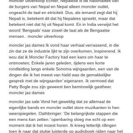
moncler uitverkoop Echter, Nepalese is de nationaliteit van
de burgers van Nepal en Nepal alleen moncler outlet,
ongeacht de taal en etniciteit. Dus, als iemand zegt dat hij
Nepali is, betekent dit dat hij Nepalees spreekt, maar dat
betekent niet dat hij uit Nepal komt. En in India verwijst het
woord ‘Bengaals’ naar zowel de taal als de Bengaalse
mensen.. moncler uitverkoop
moncler jas dames Ik vond haar verhaal verrassend, in die
zin dat ze de industrie lijkt te zijn overkomen, inspirerend. Ik
wou dat ik Moncler Factory had een kans om haar te
ontmoeten; Enkele jaren geleden, tijdens een korte
rondleiding langs enkele Sonoma wijngaarden, een van de
dingen die ik het meest van hield was de gemakkelijke
gesprek met de wijngaarden’ eigenaren. Ik vermoed dat
Patty Bogle zou zijn geweest ben beminnelijk gastheer.
moncler jas dames
moncler jas sale Vond het geweldig dat ze allemaal de
eigenlijke bands en moncler outlet store muzikanten in hen
weerspiegelen. Oathbringer: ‘De belangrijkste stappen die
een mens kan zetten.’ openbaring sloeg me echt op een
moment dat ik het moest horen. Ik kreeg letterlijk rillingen
toen ik naar dat stukje luisterde op audioboek rijden naar het